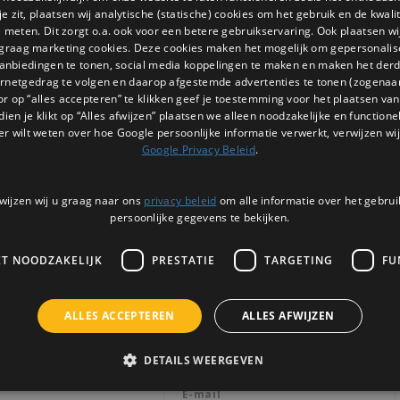
 zit, plaatsen wij analytische (statische) cookies om het gebruik en de kwali
e meten. Dit zorgt o.a. ook voor een betere gebruikservaring. Ook plaatsen wi
 graag marketing cookies. Deze cookies maken het mogelijk om gepersonali
anbiedingen te tonen, social media koppelingen te maken en maken het der
ernetgedrag te volgen en daarop afgestemde advertenties te tonen (zogenaa
or op “alles accepteren” te klikken geef je toestemming voor het plaatsen van 
dien je klikt op “Alles afwijzen” plaatsen we alleen noodzakelijke en functione
er wilt weten over hoe Google persoonlijke informatie verwerkt, verwijzen wij
Google Privacy Beleid
.
wijzen wij u graag naar ons
privacy beleid
om alle informatie over het gebrui
persoonlijke gegevens te bekijken.
KT NOODZAKELIJK
PRESTATIE
TARGETING
FU
Nieuwsbrief
ALLES ACCEPTEREN
ALLES AFWIJZEN
Ontvang de laatste updates, nieuws en 
via email
DETAILS WEERGEVEN
3 |
BTW: