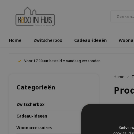
Home
Zwitscherbox
Cadeau-ideeën
Woonac
Voor 17.00uur besteld = vandaag verzonden
Home
T
Categorieën
Pro
Zwitscherbox
Meest be
Cadeau-ideeën
Kadoinhu
Woonaccessoires
Geen prod
cookies, di