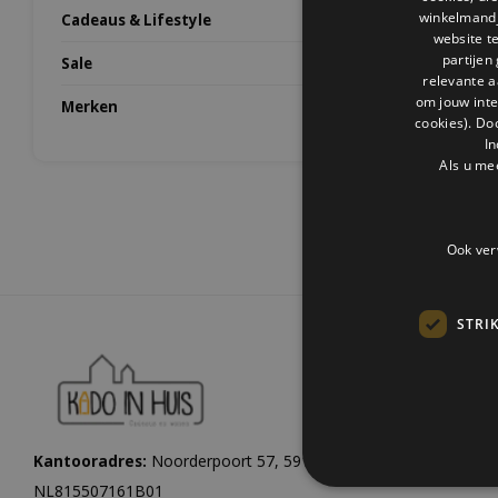
winkelmandje
Cadeaus & Lifestyle
website t
partijen
Sale
relevante a
om jouw int
Merken
cookies). Do
In
Als u me
Ook ver
STRI
Kantooradres:
Noorderpoort 57, 5916 PJ Venlo |
KvK:
1206084
NL815507161B01