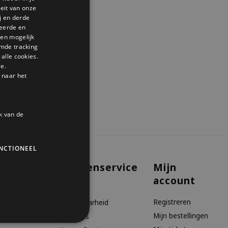
GERMAN
teit van onze
j en derde
ENGLISH
seerde en
den mogelijk
mde tracking
alle cookies.
le.
 naar het
k van de
NCTIONEEL
Klantenservice
Mijn
account
aanbiedingen
Contact
Registreren
Bereikbaarheid
Mijn bestellingen
Over ons