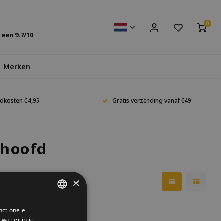
0
s een
9.7
/10
Merken
dkosten €4,95
Gratis verzending vanaf €49
nhoofd
×
nctionele
DUTCH
wat er in je