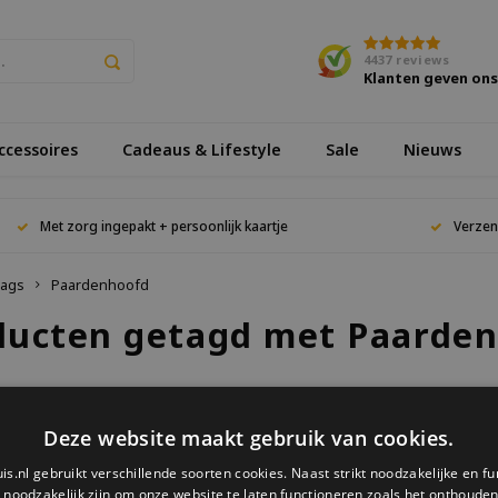
4437
reviews
Klanten geven on
cessoires
Cadeaus & Lifestyle
Sale
Nieuws
Met zorg ingepakt + persoonlijk kaartje
Verzen
ags
Paardenhoofd
ducten getagd met Paarde
keken
Deze website maakt gebruik van cookies.
is.nl gebruikt verschillende soorten cookies. Naast strikt noodzakelijke en fu
ucten gevonden!...
e noodzakelijk zijn om onze website te laten functioneren zoals het onthouden 