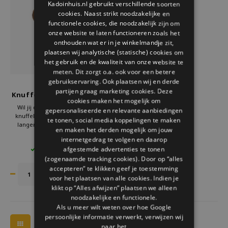
Kadoinhuis.nl gebruikt verschillende soorten
Welke Zwitscherbox past bij jou?
Kraamcadeau
Vazen
Leesbrillen
cookies. Naast strikt noodzakelijke en
ENGLISH
functionele cookies, die noodzakelijk zijn om
Zwitscherbox als cadeau
Verlichting
Sieraden
onze website te laten functioneren zoals het
onthouden wat er in je winkelmandje zit,
plaatsen wij analytische (statische) cookies om
Wanddecoratie
Spellen
het gebruik en de kwaliteit van onze website te
meten. Dit zorgt o.a. ook voor een betere
Stationery
gebruikservaring. Ook plaatsen wij en derde
Palm Pals
partijen graag marketing cookies. Deze
Knuffel Melk Thee Aurora
cookies maken het mogelijk om
13 cm
Storytiles
Wil jij deze schattige Palm Pals
gepersonaliseerde en relevante aanbiedingen
knuffel in huis halen? Wacht niet
te tonen, social media koppelingen te maken
langer! Bestel vandaag nog en
en maken het derden mogelijk om jouw
Tassen
geniet van een superzachte en
€11,95
internetgedrag te volgen en daarop
knuffelbare vriend. Perfect als
afgestemde advertenties te tonen
3 OP VOORRAAD
cadeau of gewoon voor jezelf. Klik
Tuin
(zogenaamde tracking cookies). Door op “alles
nu op bestellen en haal de
schattigste knuffel in huis!
accepteren” te klikken geef je toestemming
voor het plaatsen van alle cookies. Indien je
Zonnebrillen
klikt op “Alles afwijzen” plaatsen we alleen
noodzakelijke en functionele.
Als u meer wilt weten over hoe Google
persoonlijke informatie verwerkt, verwijzen wij
naar het