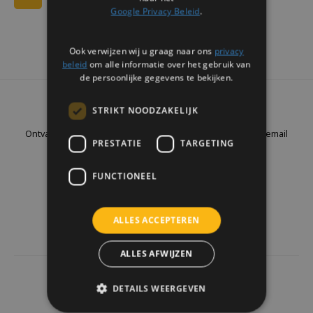
Google Privacy Beleid
.
Ook verwijzen wij u graag naar ons
privacy
beleid
om alle informatie over het gebruik van
de persoonlijke gegevens te bekijken.
Nieuwsbrief
STRIKT NOODZAKELIJK
Ontvang de laatste updates, nieuws en aanbiedingen via email
PRESTATIE
TARGETING
FUNCTIONEEL
Volg ons
ALLES ACCEPTEREN
ALLES AFWIJZEN
4437
reviews
DETAILS WEERGEVEN
Klanten geven ons een
9.7
/10