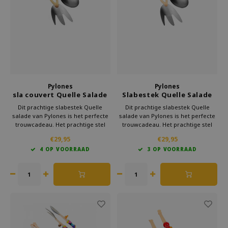
Welke Zwitscherbox past bij jou?
Kraamcadeau
Vazen
Leesbrillen
Zwitscherbox als cadeau
Verlichting
Sieraden
Wanddecoratie
Spellen
Stationery
Pylones
Pylones
sla couvert Quelle Salade
Slabestek Quelle Salade
Rainbow
green
Storytiles
Dit prachtige slabestek Quelle
Dit prachtige slabestek Quelle
salade van Pylones is het perfecte
salade van Pylones is het perfecte
trouwcadeau. Het prachtige stel
trouwcadeau. Het prachtige stel
Tassen
duikt vol overgave jouw salade in.
duikt vol overgave jouw salade in.
€29,95
€29,95
Het paar al ervan genieten om om
Het paar al ervan genieten om om
4 OP VOORRAAD
3 OP VOORRAAD
de lekkerste salades op te
de lekkerste salades op te
Tuin
scheppen. Bovendien ziet het er
scheppen. Bovendien ziet het er
heel vrolijk uit.
heel vrolijk uit.
Zonnebrillen