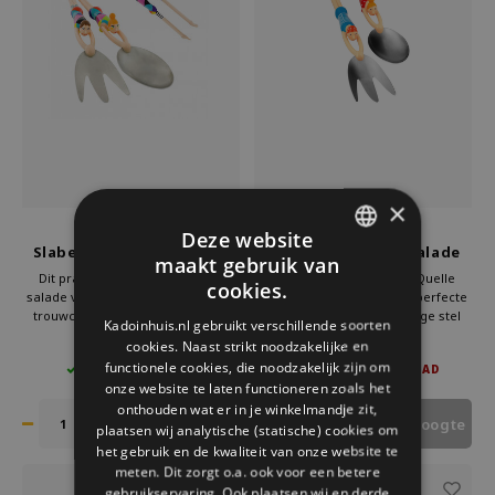
×
Pylones
Pylones
Deze website
Slabestek Quelle Salade
Slabestek Quelle Salade
maakt gebruik van
Arlequin
50th Swimmers
DUTCH
Dit prachtige slabestek Quelle
Dit prachtige slabestek Quelle
cookies.
salade van Pylones is het perfecte
salade van Pylones is het perfecte
GERMAN
trouwcadeau. Het prachtige stel
trouwcadeau. Het prachtige stel
Kadoinhuis.nl gebruikt verschillende soorten
duikt vol overgave jouw salade in.
duikt vol overgave jouw salade in.
cookies. Naast strikt noodzakelijke en
€29,95
€29,95
ENGLISH
Het paar al ervan genieten om om
Het paar al ervan genieten om om
functionele cookies, die noodzakelijk zijn om
4 OP VOORRAAD
NIET OP VOORRAAD
de lekkerste salades op te
de lekkerste salades op te
onze website te laten functioneren zoals het
scheppen. Bovendien ziet het er
scheppen. Bovendien ziet het er
onthouden wat er in je winkelmandje zit,
heel vrolijk uit.
heel vrolijk uit.
Houd mij op de hoogte
plaatsen wij analytische (statische) cookies om
het gebruik en de kwaliteit van onze website te
meten. Dit zorgt o.a. ook voor een betere
gebruikservaring. Ook plaatsen wij en derde