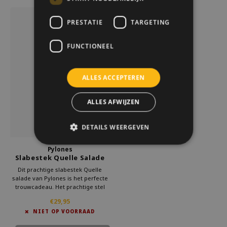
PRESTATIE
TARGETING
FUNCTIONEEL
ALLES ACCEPTEREN
ALLES AFWIJZEN
DETAILS WEERGEVEN
Pylones
Slabestek Quelle Salade
black
Dit prachtige slabestek Quelle
salade van Pylones is het perfecte
trouwcadeau. Het prachtige stel
duikt vol overgave jouw salade in.
€29,95
Het paar al ervan genieten om om
NIET OP VOORRAAD
de lekkerste salades op te
scheppen. Bovendien ziet het er