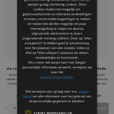
partijen graag marketing cookies. Deze
cookies maken het mogelijk om
gepersonaliseerde en relevante aanbiedingen
te tonen, social media koppelingen te maken
en maken het derden mogelijk om jouw
internetgedrag te volgen en daarop
afgestemde advertenties te tonen
(zogenaamde tracking cookies). Door op “alles
accepteren” te klikken geef je toestemming
voor het plaatsen van alle cookies. Indien je
klikt op “Alles afwijzen” plaatsen we alleen
noodzakelijke en functionele.
Als u meer wilt weten over hoe Google
Pylones
Pylones
persoonlijke informatie verwerkt, verwijzen wij
sla couvert Quelle Salade
Slabestek Quelle Salade
naar het
Dancers
Nature
Dit prachtige slabestek Quelle
Dit prachtige slabestek Quelle
Google Privacy Beleid
.
salade van Pylones is het perfecte
salade van Pylones is het perfecte
trouwcadeau. Het prachtige stel
trouwcadeau. Het prachtige stel
duikt vol overgave jouw salade in.
duikt vol overgave jouw salade in.
€29,95
€29,95
Ook verwijzen wij u graag naar ons
privacy
Het paar al ervan genieten om om
Het paar al ervan genieten om om
beleid
om alle informatie over het gebruik van
5 OP VOORRAAD
NIET OP VOORRAAD
de lekkerste salades op te
de lekkerste salades op te
scheppen. Bovendien ziet het er
scheppen. Bovendien ziet het er
de persoonlijke gegevens te bekijken.
heel vrolijk uit.
heel vrolijk uit.
Houd mij op de hoogte
STRIKT NOODZAKELIJK