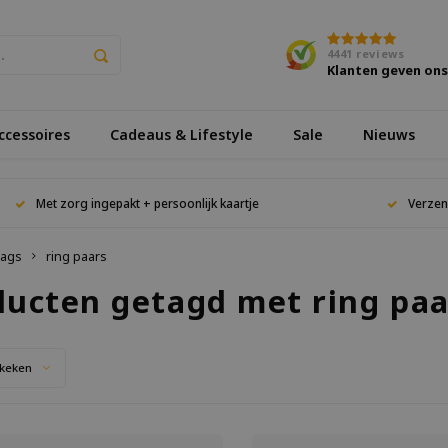
4441
reviews
Klanten geven on
cessoires
Cadeaus & Lifestyle
Sale
Nieuws
Met zorg ingepakt + persoonlijk kaartje
Verzen
ags
ring paars
ducten getagd met ring paa
keken