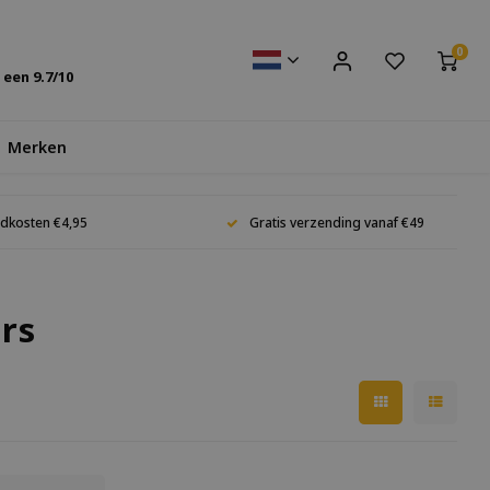
0
s een
9.7
/10
Merken
dkosten €4,95
Gratis verzending vanaf €49
rs