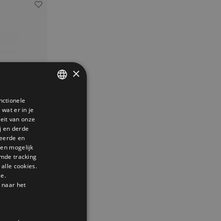
×
nctionele
DUTCH
wat er in je
GERMAN
teit van onze
j en derde
ENGLISH
seerde en
den mogelijk
mde tracking
alle cookies.
o mini
le.
tie te verrijken
 naar het
ing? Ontdek het
 ontwerp dat het
 kies je voor
gje Franse flair.