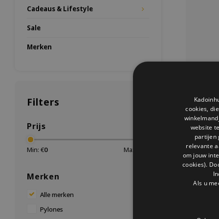
Cadeaus & Lifestyle
Sale
Merken
Filters
Kadoinhu
cookies, di
winkelmandje
Prijs
website t
partijen
relevante a
Min: €
0
Max: €
30
om jouw int
cookies). Do
gla
In
Merken
Ben je kla
Als u me
met een u
Alle merken
volledige a
beste b
Pylones
kwaliteit, 