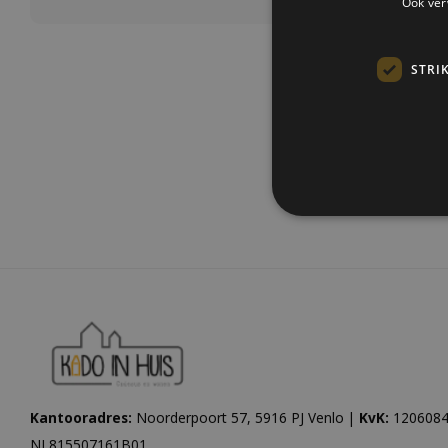
Ook ver
STRI
Meest be
Kantooradres:
Noorderpoort 57, 5916 PJ Venlo |
KvK:
1206084
NL815507161B01