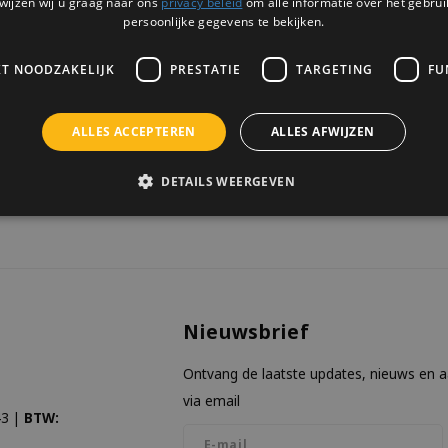
wijzen wij u graag naar ons
privacy beleid
om alle informatie over het gebrui
3 OP VOORRAAD
1 OP VOORRA
persoonlijke gegevens te bekijken.
KT NOODZAKELIJK
PRESTATIE
TARGETING
FU
ALLES ACCEPTEREN
ALLES AFWIJZEN
keken
DETAILS WEERGEVEN
Nieuwsbrief
Ontvang de laatste updates, nieuws en 
via email
3 |
BTW: