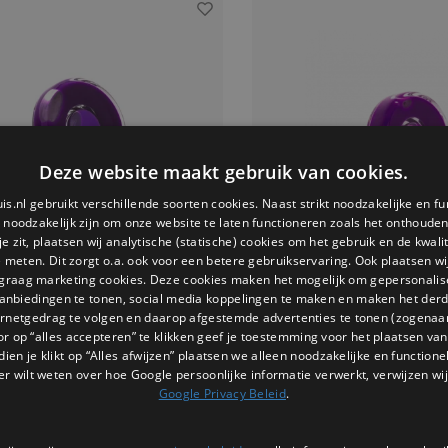
Deze website maakt gebruik van cookies.
is.nl gebruikt verschillende soorten cookies. Naast strikt noodzakelijke en fu
e noodzakelijk zijn om onze website te laten functioneren zoals het onthouden 
 zit, plaatsen wij analytische (statische) cookies om het gebruik en de kwali
e meten. Dit zorgt o.a. ook voor een betere gebruikservaring. Ook plaatsen wi
 graag marketing cookies. Deze cookies maken het mogelijk om gepersonali
anbiedingen te tonen, social media koppelingen te maken en maken het der
ernetgedrag te volgen en daarop afgestemde advertenties te tonen (zogenaa
Pylones
Pylones
or op “alles accepteren” te klikken geef je toestemming voor het plaatsen van 
s ring paars medium duo
glas ring paars du
dien je klikt op “Alles afwijzen” plaatsen we alleen noodzakelijke en functione
ar om je sieradencollectie te verrijken
Ben je klaar om je sieradencollec
er wilt weten over hoe Google persoonlijke informatie verwerkt, verwijzen wij
nieke Pylones glazen ring? Ontdek het
met een unieke Pylones glazen r
Google Privacy Beleid
.
ssortiment en kies het ontwerp dat het
volledige assortiment en kies het
ij jou past. Met Pylones kies je voor
beste bij jou past. Met Pylones
€29,95
€24,95
originaliteit en een vleugje Franse flair.
kwaliteit, originaliteit en een vleu