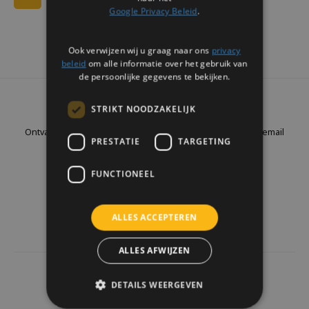
Google Privacy Beleid
.
Ook verwijzen wij u graag naar ons
privacy
beleid
om alle informatie over het gebruik van
de persoonlijke gegevens te bekijken.
Nieuwsbrief
STRIKT NOODZAKELIJK
Ontvang de laatste updates, nieuws en aanbiedingen via email
PRESTATIE
TARGETING
FUNCTIONEEL
Volg ons
ALLES ACCEPTEREN
ALLES AFWIJZEN
4441
reviews
DETAILS WEERGEVEN
Klanten geven ons een
9.7
/10