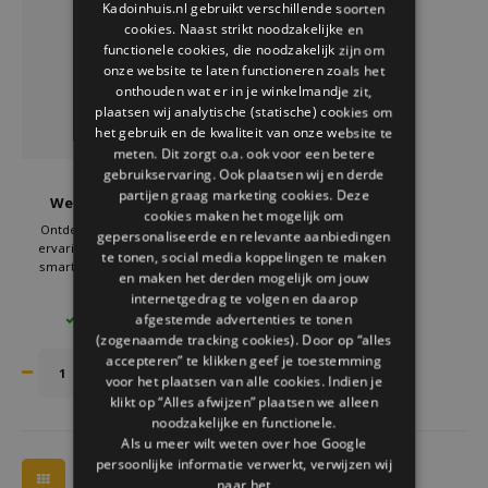
Kadoinhuis.nl gebruikt verschillende soorten
Welke Zwitscherbox past bij jou?
Kraamcadeau
Vazen
Leesbrillen
cookies. Naast strikt noodzakelijke en
ENGLISH
functionele cookies, die noodzakelijk zijn om
Zwitscherbox als cadeau
Verlichting
Sieraden
onze website te laten functioneren zoals het
onthouden wat er in je winkelmandje zit,
plaatsen wij analytische (statische) cookies om
Wanddecoratie
Spellen
het gebruik en de kwaliteit van onze website te
meten. Dit zorgt o.a. ook voor een betere
Stationery
gebruikservaring. Ook plaatsen wij en derde
Balvi
partijen graag marketing cookies. Deze
Wellington Mobiele
cookies maken het mogelijk om
Telefoonhouder
Storytiles
Ontdek de ultieme handsfree
gepersonaliseerde en relevante aanbiedingen
ervaring met de Balvi metalen
te tonen, social media koppelingen te maken
smartphone holder. Stijlvol en
en maken het derden mogelijk om jouw
Tassen
functioneel, biedt deze houder de
€8,95
internetgedrag te volgen en daarop
perfecte oplossing voor gemak en
afgestemde advertenties te tonen
3 OP VOORRAAD
organisatie. Voor een moeiteloze
Tuin
(zogenaamde tracking cookies). Door op “alles
en elegante manier om je telefoon
binnen handbereik te houden.
accepteren” te klikken geef je toestemming
voor het plaatsen van alle cookies. Indien je
Zonnebrillen
klikt op “Alles afwijzen” plaatsen we alleen
noodzakelijke en functionele.
Als u meer wilt weten over hoe Google
persoonlijke informatie verwerkt, verwijzen wij
naar het