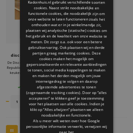
Kadoinhuis.nl gebruikt verschillende soorten
Welke Zwitscherbox past bij jou?
Kraamcadeau
Vazen
Leesbrillen
cookies. Naast strikt noodzakelijke en
ENGLISH
functionele cookies, die noodzakelijk zijn om
Zwitscherbox als cadeau
Verlichting
Sieraden
onze website te laten functioneren zoals het
onthouden wat er in je winkelmandje zit,
plaatsen wij analytische (statische) cookies om
Wanddecoratie
Spellen
het gebruik en de kwaliteit van onze website te
meten. Dit zorgt o.a. ook voor een betere
Stationery
gebruikservaring. Ook plaatsen wij en derde
Gift Republic
partijen graag marketing cookies. Deze
disco ball kookwekker
cookies maken het mogelijk om
oplaadbaar
Storytiles
De Disco ball kookwekker van Gift
gepersonaliseerde en relevante aanbiedingen
Republic brengt plezier terug in de
te tonen, social media koppelingen te maken
keuken. Zodra de timer afgaat,
en maken het derden mogelijk om jouw
Tassen
begint de disco bal te bewegen op
€21,95
internetgedrag te volgen en daarop
het ritme van je favoriete muziek.
afgestemde advertenties te tonen
4 OP VOORRAAD
Of je nu eieren kookt of pasta laat
Tuin
(zogenaamde tracking cookies). Door op “alles
sudderen, deze wekker maakt elk
gerecht leuker.
accepteren” te klikken geef je toestemming
voor het plaatsen van alle cookies. Indien je
Zonnebrillen
klikt op “Alles afwijzen” plaatsen we alleen
noodzakelijke en functionele.
Als u meer wilt weten over hoe Google
persoonlijke informatie verwerkt, verwijzen wij
naar het