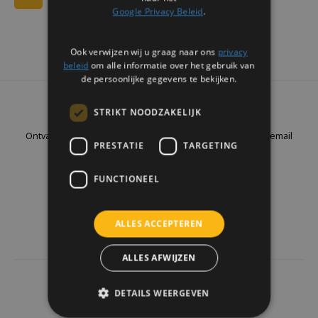
Google Privacy Beleid
.
Ook verwijzen wij u graag naar ons
privacy
beleid
om alle informatie over het gebruik van
de persoonlijke gegevens te bekijken.
Nieuwsbrief
STRIKT NOODZAKELIJK
Ontvang de laatste updates, nieuws en aanbiedingen via email
PRESTATIE
TARGETING
FUNCTIONEEL
Volg ons
ALLES ACCEPTEREN
ALLES AFWIJZEN
4441
reviews
DETAILS WEERGEVEN
Klanten geven ons een
9.7
/10