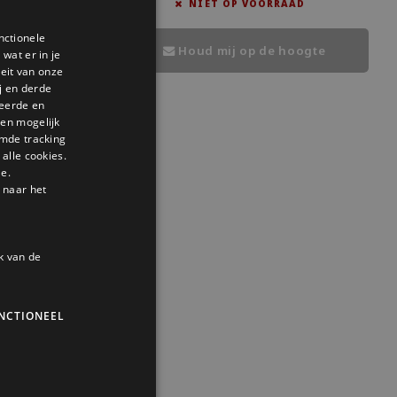
AD
NIET OP VOORRAAD
, maar is ook een
Het mini tegeltje kun je ophangen, maar is ook een
magneet.
nctionele
DUTCH
Houd mij op de hoogte
wat er in je
GERMAN
teit van onze
j en derde
ENGLISH
seerde en
den mogelijk
mde tracking
alle cookies.
le.
 naar het
k van de
NCTIONEEL