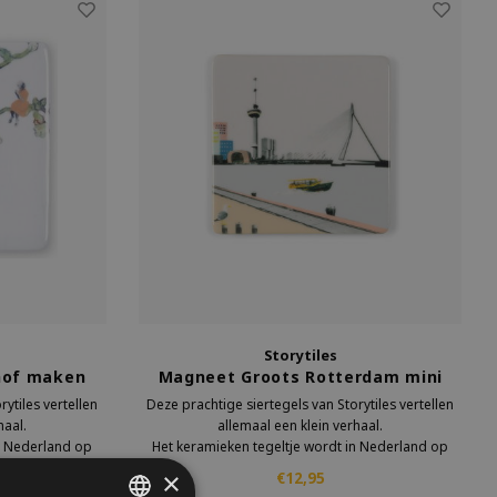
Storytiles
hof maken
Magneet Groots Rotterdam mini
ytiles vertellen
Deze prachtige siertegels van Storytiles vertellen
haal.
allemaal een klein verhaal.
in Nederland op
Het keramieken tegeltje wordt in Nederland op
aardoor is elk
ambachtelijke wijze gemaakt. Daardoor is elk
×
€12,95
tegeltje uniek.