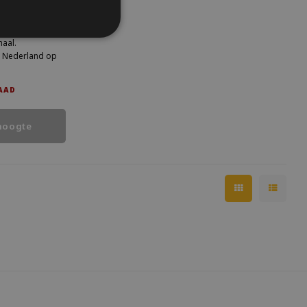
cht je mini
ytiles vertellen
haal.
in Nederland op
aardoor is elk
AAD
, maar is ook een
hoogte