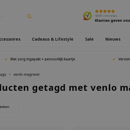
4441
reviews
Klanten geven on
cessoires
Cadeaus & Lifestyle
Sale
Nieuws
Met zorg ingepakt + persoonlijk kaartje
Verzen
ags
venlo magneet
ducten getagd met venlo 
keken