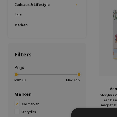
Cadeaus & Lifestyle
Sale
Merken
Filters
Prijs
Min: €
0
Max: €
15
Ven
Merken
Storytiles 
een klei
Alle merken
magnetisch
bureau en 
Storytiles
van de stad