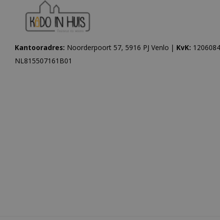
Kantooradres:
Noorderpoort 57, 5916 PJ Venlo |
KvK:
1206084
NL815507161B01