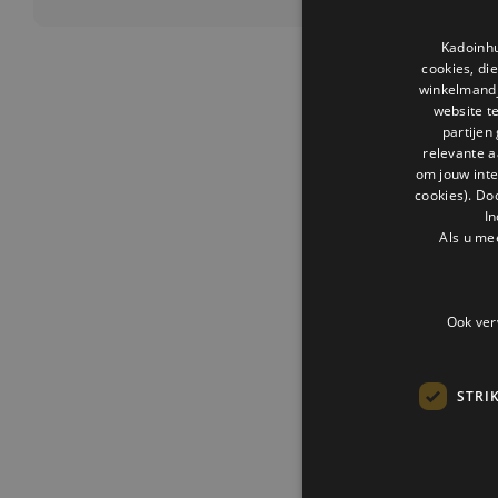
Kadoinhu
cookies, di
winkelmandje
website t
partijen
relevante a
om jouw int
cookies). Do
In
Als u me
Ook ver
STRI