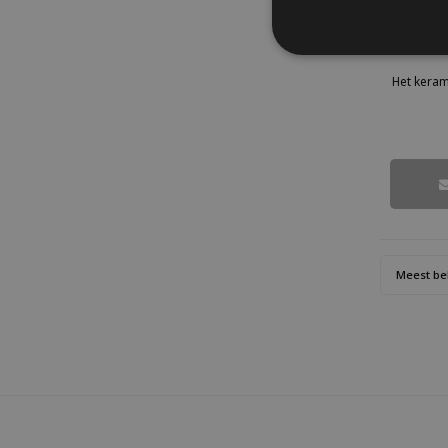
Magnee
Deze pracht
Het keram
ambachte
Het mini te
Meest be