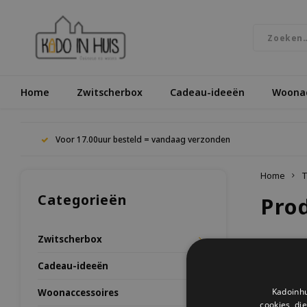
Home
Zwitscherbox
Cadeau-ideeën
Woonac
Voor 17.00uur besteld = vandaag verzonden
Home
T
Categorieën
Pro
Zwitscherbox
Meest be
Cadeau-ideeën
Kadoinhu
Woonaccessoires
Geen prod
cookies, di