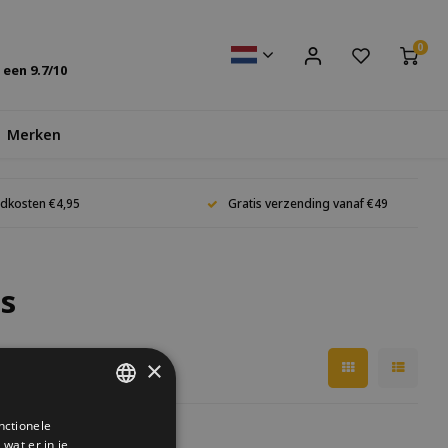
0
s een
9.7
/10
Merken
dkosten €4,95
Gratis verzending vanaf €49
s
×
nctionele
DUTCH
wat er in je