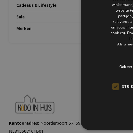
winkelmandje
Cadeaus & Lifestyle
website t
partijen
Sale
relevante a
om jouw int
Merken
cookies). Do
In
Als u me
Ook ver
STRI
Kantooradres:
Noorderpoort 57, 5916 PJ Venlo |
KvK:
1206084
NL815507161B01