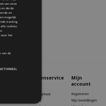
GERMAN
teit van onze
j en derde
ENGLISH
seerde en
den mogelijk
mde tracking
alle cookies.
le.
 naar het
k van de
NCTIONEEL
Klantenservice
Mijn
account
aanbiedingen
Contact
Registreren
Bereikbaarheid
Mijn bestellingen
Over ons