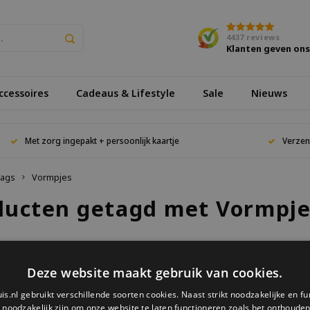
4437
reviews
Klanten geven on
cessoires
Cadeaus & Lifestyle
Sale
Nieuws
Met zorg ingepakt + persoonlijk kaartje
Verzen
ags
Vormpjes
ducten getagd met Vormpje
keken
Deze website maakt gebruik van cookies.
is.nl gebruikt verschillende soorten cookies. Naast strikt noodzakelijke en fu
ucten gevonden!...
e noodzakelijk zijn om onze website te laten functioneren zoals het onthouden 