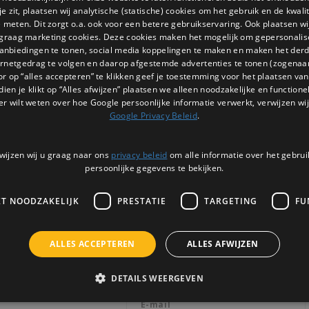
 zit, plaatsen wij analytische (statische) cookies om het gebruik en de kwali
e meten. Dit zorgt o.a. ook voor een betere gebruikservaring. Ook plaatsen wi
 graag marketing cookies. Deze cookies maken het mogelijk om gepersonali
anbiedingen te tonen, social media koppelingen te maken en maken het der
ernetgedrag te volgen en daarop afgestemde advertenties te tonen (zogenaa
or op “alles accepteren” te klikken geef je toestemming voor het plaatsen van 
dien je klikt op “Alles afwijzen” plaatsen we alleen noodzakelijke en functione
er wilt weten over hoe Google persoonlijke informatie verwerkt, verwijzen wij
Google Privacy Beleid
.
wijzen wij u graag naar ons
privacy beleid
om alle informatie over het gebrui
persoonlijke gegevens te bekijken.
KT NOODZAKELIJK
PRESTATIE
TARGETING
FU
Nieuwsbrief
ALLES ACCEPTEREN
ALLES AFWIJZEN
Ontvang de laatste updates, nieuws en 
via email
DETAILS WEERGEVEN
3 |
BTW: